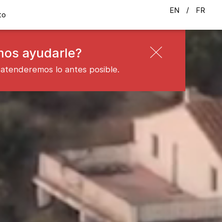
EN
FR
to
os ayudarle?
 atenderemos lo antes posible.