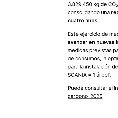
3.829.450 kg de CO₂e
consolidando una
re
cuatro años.
Este ejercicio de me
avanzar en nuevas l
medidas previstas pa
de consumos, la optim
para la instalación 
SCANIA = 1 árbol”.
Puede consultar el i
carbono_2025