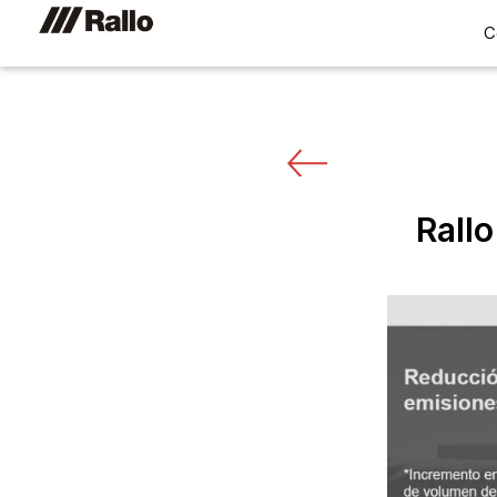
C
Rall