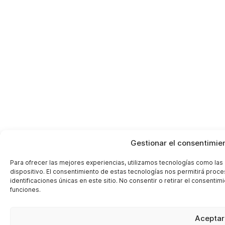
Servicios Centrales
Calle Uruguay, 40
12200 Onda, Castellón
T +34 964 34 28 28
info@rallo.com
Gestionar el consentimien
ABC
Via Ghiarola nuova 238
Para ofrecer las mejores experiencias, utilizamos tecnologías como las
41042 Fiorano (Italy)
dispositivo. El consentimiento de estas tecnologías nos permitirá pro
Alessandro Malavolti
identificaciones únicas en este sitio. No consentir o retirar el consenti
T. +39 3403648814
funciones.
alessandro.malavolti@rallo.com
Aceptar