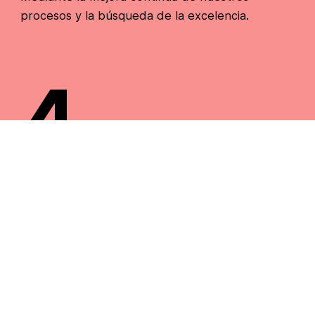
procesos y la búsqueda de la excelencia.
4
Seguridad
De nuestros servicios, de nuestros empleados y
terceros, y de las mercancías. Trabajando con
programas de formación continua, invirtiendo en
tecnología y auditando nuestros procesos.