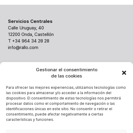
Servicios Centrales
Calle Uruguay, 40
12200 Onda, Castellón
T +34 964 34 28 28
info@rallo.com
ABC
Gestionar el consentimiento
Via Ghiarola nuova 238
de las cookies
41042 Fiorano (Italy)
Alessandro Malavolti
Para ofrecer las mejores experiencias, utilizamos tecnologías como
las cookies para almacenar y/o acceder a la información del
T. +39 3403648814
dispositivo. El consentimiento de estas tecnologías nos permitirá
alessandro.malavolti@rallo.com
procesar datos como el comportamiento de navegación o las
identificaciones únicas en este sitio. No consentir o retirar el
consentimiento, puede afectar negativamente a ciertas
características y funciones.