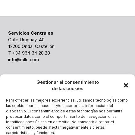
Servicios Centrales
Calle Uruguay, 40
12200 Onda, Castellón
T +34 964 34 28 28
info@rallo.com
ABC
Gestionar el consentimiento
Via Ghiarola nuova 238
de las cookies
41042 Fiorano (Italy)
Alessandro Malavolti
Para ofrecer las mejores experiencias, utilizamos tecnologías como
T. +39 3403648814
las cookies para almacenar y/o acceder a la información del
dispositivo. El consentimiento de estas tecnologías nos permitirá
alessandro.malavolti@rallo.com
procesar datos como el comportamiento de navegación o las
identificaciones únicas en este sitio. No consentir o retirar el
consentimiento, puede afectar negativamente a ciertas
características y funciones.