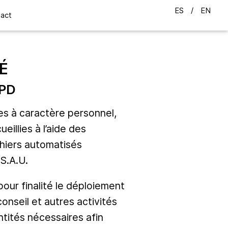
ES
EN
act
É
GPD
es à caractère personnel,
llies à l’aide des
chiers automatisés
S.A.U.
our finalité le déploiement
onseil et autres activités
ités nécessaires afin