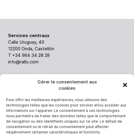
Services centraux
Calle Uruguay, 40
12200 Onda, Castellón
T +34 964 34 28 28
info@rallo.com
ABC
Gérer le consentement aux
cookies
Via Ghiarola nuova 238
41042 Fiorano (Italy)
Pour offrir les meilleures expériences, nous utilisons des
Alessandro Malavolti
technologies telles que les cookies pour stocker et/ou accéder aux
T. +39 3403648814
informations sur l'appareil. Le consentement à ces technologies
alessandro.malavolti@rallo.com
nous permettra de traiter des données telles que le comportement
de navigation ou des identifiants uniques sur ce site. Le défaut de
consentement ou le retrait du consentement peut affecter
négativement certaines caractéristiques et fonctions.